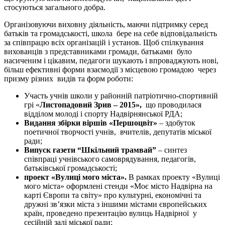
стосуються загального добра.
Організовуючи виховну діяльність, маючи підтримку серед
батьків та громадськості, школа бере на себе відповідальність
за співпрацю всіх організацій і установ. Щоб спілкування
вихованців з представниками громади, батьками було
насиченим і цікавим, педагоги шукають і впроваджують нові,
більш ефективні форми взаємодії з місцевою громадою
через
призму різних видів та форм роботи:
Участь учнів школи у районній патріотично-спортивній
грі «
Листопадовий Зрив – 2015»,
що проводилася
відділом молоді і спорту Надвірнянської РДА;
Видання збірки віршів «Першоцвіт»
– здобуток
поетичної творчості учнів, вчителів, депутатів міської
ради;
Випуск газети “Шкільний трамвай”
– синтез
співпраці учнівського самоврядування, педагогів,
батьківської громадськості;
проект «Вулиці мого міста».
В рамках проекту «Вулиці
мого міста» оформлені стенди «Моє місто Надвірна на
карті Європи та світу» про культурні, економічні та
дружні зв’язки міста з іншими містами європейських
країн
,
проведено презентацію вулиць Надвірної у
сесійній залі міської ради;