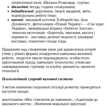
патріотичної пісні, Шкільна Розколяда, гуртки;
діалогічні:
бесіда, години спілкування;
індивідуальні
: доручення, творчі завдання, звіти,
індивідуальна робота тощо;
наочні:
шкільний куточок Хліборобства, Зала
Духовності , фотогалерея «Пізнай Україну» – «Сім чудес
України», меморіальна вітрина «Небесні Ангели»,
виносна експозиція «Боротьба, змагання, висота і
перемога», виставки дитячої творчості, книжкові
виставки, тематичні стенди тощо.
Працюючи над створенням умов для задоволення потреб
учнів у різних формах позаурочної навчально-виховної
роботи, педагоги школи впроваджують: особистісно-
орієнтований підхід; навчальну технологію; учнівське
самоврядування; гурткову та клубну діяльність; проектні
технології.
Психологічний супровід виховної системи
З метою вивчення соціальної ситуації розвитку проводяться
наступні заходи:
анкетування «Моє ставлення до навчання», «Адаптація до
шкільного життя»
,
«Вивчення моральної орієнтації