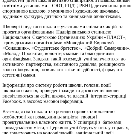
здібностей дітей школа активно співпрацює з позашкільними
освітніми установами – СЮТ, РЦДТ, РЕНЦ, дитячо-юнацькою
спортивною школою, з музичною і художньою школами,
Будинком культури, дитячою та юнацькими бібліотеками.
Школярі і педагоги школи є учасниками спільних акцій та
проектів організованими Надвірнянською станицею
Національної Скаутською Організацією України «ПЛАСТ»,
громадськими організаціями «Молодіжний Євроклуб
«Соняшник», «Студентське братство», «Добрий Самарянин»,
«Молода Просвіта», волонтерськими та благодійними
організаціями. Завдяки такій взаємодії учні залучаються до
активного партнерства, змістовного дозвілля, розширюють
коло спілкування, розвивають фізичні здібності, формують
естетичні смаки.
Інформація про систему роботи школи, головні події
шкільного життя, проведені заходи та досягнення школи
висвітлюються на сайті школи, та власній інтернет-сторінці
Facebook. в засобах масової інформації.
Взаємодія сім’ї школи та громади сприяє становленню
особистості як громадянина-патріота, творця і
проектувальника власного життя. У співпраці з батьками,
громадськістю міста, з Церквою учні беруть участь у справах,
що ґрунтуючись на консолідуючій, національній ідеї і