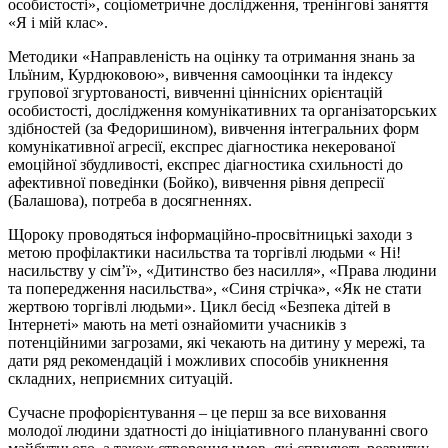
особистості», соціометричне дослідження, тренінгові заняття
«Я і мій клас».
Методики «Направленість на оцінку та отримання знань за
Ільїним, Курдюковою», вивчення самооцінки та індексу
групової згуртованості, вивченні ціннісних орієнтацій
особистості, дослідження комунікативних та організаторських
здібностей (за Федоришином), вивчення інтегральних форм
комунікативної агресії, експрес діагностика некерованої
емоційної збудливості, експрес діагностика схильності до
афективної поведінки (Бойко), вивчення рівня депресії
(Балашова), потреба в досягненнях.
Щороку проводяться інформаційно-просвітницькі заходи з
метою профілактики насильства та торгівлі людьми « Ні!
насильству у сім’ї», «Дитинство без насилля», «Права людини
та попередження насильства», «Синя стрічка», «Як не стати
жертвою торгівлі людьми». Цикл бесід «Безпека дітей в
Інтернеті» мають на меті ознайомити учасників з
потенційними загрозами, які чекають на дитину у мережі, та
дати ряд рекомендацій і можливих способів уникнення
складних, неприємних ситуацій.
Сучасне профорієнтування – це перш за все виховання
молодої людини здатності до ініціативного плануванні свого