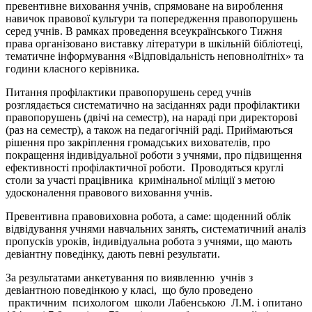
превентивне виховання учнів, спрямоване на вироблення
навичок правової культури та попередження правопорушень
серед учнів. В рамках проведення всеукраїнського Тижня
права організовано виставку літератури в шкільній бібліотеці,
тематичне інформування «Відповідальність неповнолітніх» та
години класного керівника.
Питання профілактики правопорушень серед учнів
розглядається систематично на засіданнях ради профілактики
правопорушень (двічі на семестр), на нараді при директорові
(раз на семестр), а також на педагогічній раді. Приймаються
рішення про закріплення громадських вихователів, про
покращення індивідуальної роботи з учнями, про підвищення
ефективності профілактичної роботи. Проводяться круглі
столи за участі працівника кримінальної міліції з метою
удосконалення правового виховання учнів.
Превентивна правовиховна робота, а саме: щоденний облік
відвідування учнями навчальних занять, систематичний аналіз
пропусків уроків, індивідуальна робота з учнями, що мають
девіантну поведінку, дають певні результати.
За результатами анкетування по виявленню учнів з
девіантною поведінкою у класі, що було проведено
практичним психологом школи Лабенською Л.М. і опитано