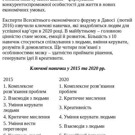
конкурентоспроможної особистості для життя в нових
економічних умовах.
Експерти Всесвітнього економічного форуму в Давосі (лютий
2016) озвучили ключові навички, які знадобляться людям для
успішної кар’єри в 2020 році. В майбутньому – головною
цінністю стане мозок, емоції й розвиток. Більшість з 10
навичок стосуються спілкування з людьми, вміння керувати,
розуміти й домовлятися. Ще чотири пов’язані з
особливостями мозку – здатністю приймати рішення,
генерувати ідеї й креативити.
Ключові навички у 2015 та 2020 рр.
2015
2020
1. Комплексне
1. Комплексне розв’язання
розв’язання проблем
проблем
2. Взаємодія з людьми
2. Критичне мислення
3. Уміння керувати
3. Креативність
людьми
4. Критичне мислення
4. Уміння керувати людьми
5. Уміння вести
5. Взаємодія з людьми
переговори