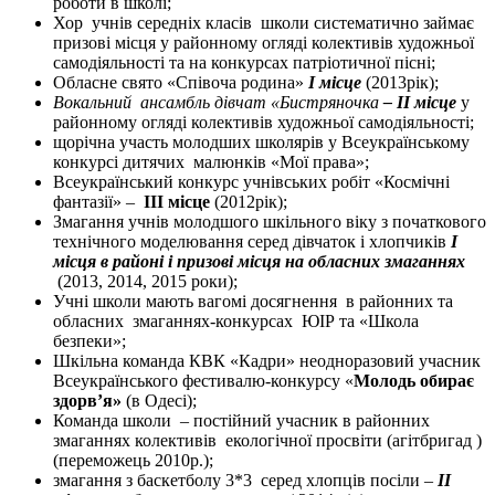
роботи в школі;
Хор учнів середніх класів школи систематично займає
призові місця у районному огляді колективів художньої
самодіяльності та на конкурсах патріотичної пісні;
Обласне свято «Співоча родина»
І місце
(2013рік);
Вокальний ансамбль дівчат «Бистряночка
– ІІ місце
у
районному огляді колективів художньої самодіяльності;
щорічна участь молодших школярів у Всеукраїнському
конкурсі дитячих малюнків «Мої права»;
Всеукраїнський конкурс учнівських робіт «Космічні
фантазії» –
ІІІ місце
(2012рік);
Змагання учнів молодшого шкільного віку з початкового
технічного моделювання серед дівчаток і хлопчиків
І
місця в районі і
призові місця на обласних змаганнях
(2013, 2014, 2015 роки);
Учні школи мають вагомі досягнення в районних та
обласних змаганнях-конкурсах ЮІР та «Школа
безпеки»;
Шкільна команда КВК «Кадри» неодноразовий учасник
Всеукраїнського фестивалю-конкурсу «
Молодь обирає
здорв’я»
(в Одесі);
Команда школи – постійний учасник в районних
змаганнях колективів екологічної просвіти (агітбригад )
(переможець 2010р.);
змагання з баскетболу 3*3 серед хлопців посіли –
ІІ