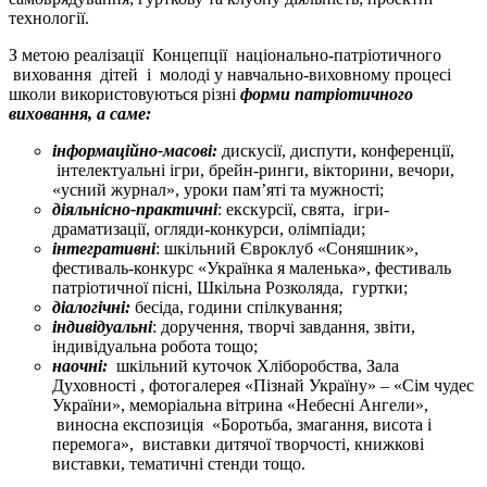
технології.
З метою реалізації Концепції національно-патріотичного
виховання дітей і молоді у навчально-виховному процесі
школи використовуються різні
форми патріотичного
виховання, а саме:
інформаційно-масові:
дискусії, диспути, конференції,
інтелектуальні ігри, брейн-ринги, вікторини, вечори,
«усний журнал», уроки пам’яті та мужності;
діяльнісно-практичні
: екскурсії, свята, ігри-
драматизації, огляди-конкурси, олімпіади;
інтегративні
: шкільний Євроклуб «Соняшник»,
фестиваль-конкурс «Українка я маленька», фестиваль
патріотичної пісні, Шкільна Розколяда, гуртки;
діалогічні:
бесіда, години спілкування;
індивідуальні
: доручення, творчі завдання, звіти,
індивідуальна робота тощо;
наочні:
шкільний куточок Хліборобства, Зала
Духовності , фотогалерея «Пізнай Україну» – «Сім чудес
України», меморіальна вітрина «Небесні Ангели»,
виносна експозиція «Боротьба, змагання, висота і
перемога», виставки дитячої творчості, книжкові
виставки, тематичні стенди тощо.