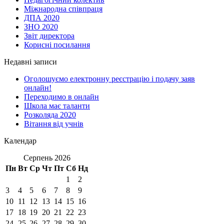
Міжнародна співпраця
ДПА 2020
ЗНО 2020
Звіт директора
Корисні посилання
Недавні записи
Оголошуємо електронну реєстрацію і подачу заяв
онлайн!
Переходимо в онлайн
Школа має таланти
Розколяда 2020
Вітання від учнів
Календар
Серпень 2026
Пн
Вт
Ср
Чт
Пт
Сб
Нд
1
2
3
4
5
6
7
8
9
10
11
12
13
14
15
16
17
18
19
20
21
22
23
24
25
26
27
28
29
30