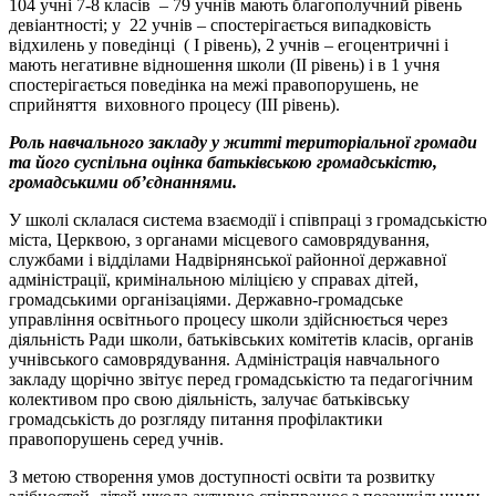
104 учні 7-8 класів – 79 учнів мають благополучний рівень
девіантності; у 22 учнів – спостерігається випадковість
відхилень у поведінці ( І рівень), 2 учнів – егоцентричні і
мають негативне відношення школи (ІІ рівень) і в 1 учня
спостерігається поведінка на межі правопорушень, не
сприйняття виховного процесу (ІІІ рівень).
Роль навчального закладу у житті територіальної громади
та його суспільна оцінка батьківською громадськістю,
громадськими об’єднаннями.
У школі склалася система взаємодії і співпраці з громадськістю
міста, Церквою, з органами місцевого самоврядування,
службами і відділами Надвірнянської районної державної
адміністрації, кримінальною міліцією у справах дітей,
громадськими організаціями. Державно-громадське
управління освітнього процесу школи здійснюється через
діяльність Ради школи, батьківських комітетів класів, органів
учнівського самоврядування. Адміністрація навчального
закладу щорічно звітує перед громадськістю та педагогічним
колективом про свою діяльність, залучає батьківську
громадськість до розгляду питання профілактики
правопорушень серед учнів.
З метою створення умов доступності освіти та розвитку