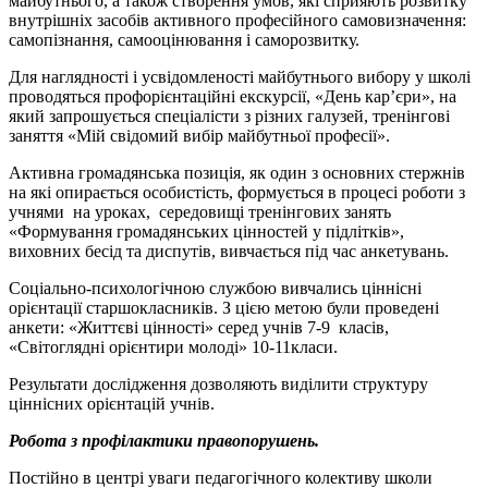
майбутнього, а також створення умов, які сприяють розвитку
внутрішніх засобів активного професійного самовизначення:
самопізнання, самооцінювання і саморозвитку.
Для наглядності і усвідомленості майбутнього вибору у школі
проводяться профорієнтаційні екскурсії, «День кар’єри», на
який запрошується спеціалісти з різних галузей, тренінгові
заняття «Мій свідомий вибір майбутньої професії».
Активна громадянська позиція, як один з основних стержнів
на які опирається особистість, формується в процесі роботи з
учнями на уроках, середовищі тренінгових занять
«Формування громадянських цінностей у підлітків»,
виховних бесід та диспутів, вивчається під час анкетувань.
Соціально-психологічною службою вивчались ціннісні
орієнтації старшокласників. З цією метою були проведені
анкети: «Життєві цінності» серед учнів 7-9 класів,
«Світоглядні орієнтири молоді» 10-11класи.
Результати дослідження дозволяють виділити структуру
ціннісних орієнтацій учнів.
Робота з профілактики правопорушень.
Постійно в центрі уваги педагогічного колективу школи