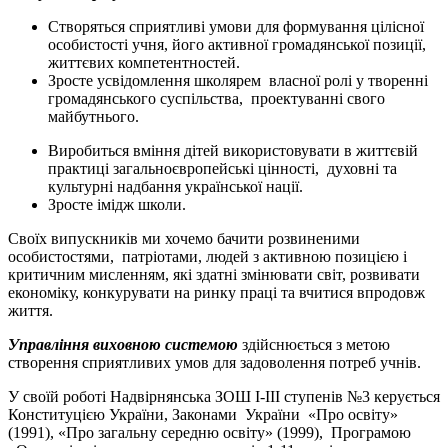
Створяться сприятливі умови для формування цілісної
особистості учня, його активної громадянської позиції,
життєвих компетентностей.
Зросте усвідомлення школярем власної ролі у творенні
громадянського суспільства, проектуванні свого
майбутнього.
Виробиться вміння дітей використовувати в життєвій
практиці загальноєвропейські цінності, духовні та
культурні надбання української нації.
Зросте імідж школи.
Своїх випускників ми хочемо бачити розвиненими
особистостями, патріотами, людей з активною позицією і
критичним мисленням, які здатні змінювати світ, розвивати
економіку, конкурувати на ринку праці та вчитися впродовж
життя.
Управління виховною системою
здійснюється з метою
створення сприятливих умов для задоволення потреб учнів.
У своїй роботі Надвірнянська ЗОШ І-ІІІ ступенів №3 керується
Конституцією України, Законами України «Про освіту»
(1991), «Про загальну середню освіту» (1999), Програмою