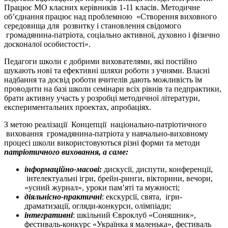
Працює МО класних керівників 1-11 класів. Методичне
об’єднання працює над проблемною «Створення виховного
середовища для розвитку і становлення свідомого
громадянина-патріота, соціально активної, духовно і фізично
досконалої особистості».
Педагоги школи є добрими вихователями, які постійно
шукають нові та ефективні шляхи роботи з учнями. Власні
надбання та досвід роботи вчителів дають можливість їм
проводити на базі школи семінари всіх рівнів та педпрактики,
брати активну участь у розробці методичної літератури,
експериментальних проектах, апробаціях.
З метою реалізації Концепції національно-патріотичного
виховання громадянина-патріота у навчально-виховному
процесі школи використовуються різні форми
та методи
патріотичного виховання, а саме:
інформаційно-масові:
дискусії, диспути, конференції,
інтелектуальні ігри, брейн-ринги, вікторини, вечори,
«усний журнал», уроки пам’яті та мужності;
діяльнісно-практичні
: екскурсії, свята, ігри-
драматизації, огляди-конкурси, олімпіади;
інтегративні
: шкільний Євроклуб «Соняшник»,
фестиваль-конкурс «Українка я маленька», фестиваль