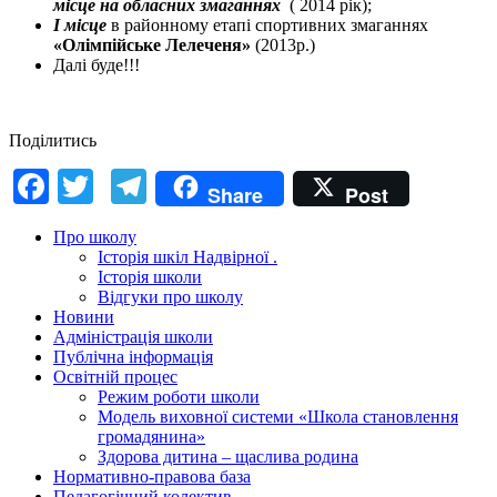
місце на обласних змаганнях
( 2014 рік);
І місце
в районному етапі спортивних змаганнях
«Олімпійське Лелеченя»
(2013р.)
Далі буде!!!
Поділитись
Facebook
Twitter
Telegram
Share
Post
Про школу
Історія шкіл Надвірної .
Історія школи
Відгуки про школу
Новини
Адміністрація школи
Публічна інформація
Освітній процес
Режим роботи школи
Модель виховної системи «Школа становлення
громадянина»
Здорова дитина – щаслива родина
Нормативно-правова база
Педагогічний колектив