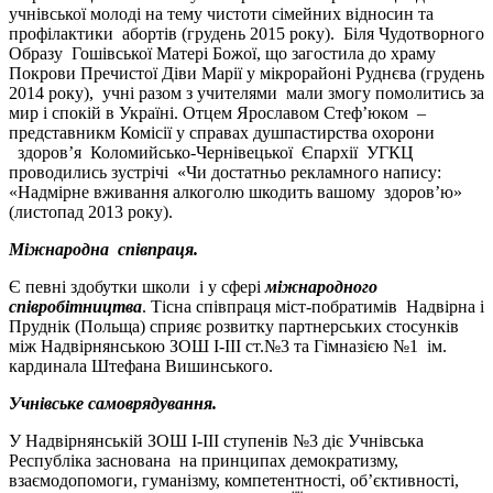
учнівської молоді на тему чистоти сімейних відносин та
профілактики абортів (грудень 2015 року). Біля Чудотворного
Образу Гошівської Матері Божої, що загостила до храму
Покрови Пречистої Діви Марії у мікрорайоні Руднєва (грудень
2014 року), учні разом з учителями мали змогу помолитись за
мир і спокій в Україні. Отцем Ярославом Стеф’юком –
представникм Комісії у справах душпастирства охорони
здоров’я Коломийсько-Чернівецької Єпархії УГКЦ
проводились зустрічі «Чи достатньо рекламного напису:
«Надмірне вживання алкоголю шкодить вашому здоров’ю»
(листопад 2013 року).
Міжнародна співпраця.
Є певні здобутки школи і у сфері
міжнародного
співробітництва
. Тісна співпраця міст-побратимів Надвірна і
Пруднік (Польща) сприяє розвитку партнерських стосунків
між Надвірнянською ЗОШ І-ІІІ ст.№3 та Гімназією №1 ім.
кардинала Штефана Вишинського.
Учнівське самоврядування.
У Надвірнянській ЗОШ І-ІІІ ступенів №3 діє Учнівська
Республіка заснована на принципах демократизму,
взаємодопомоги, гуманізму, компетентності, об’єктивності,