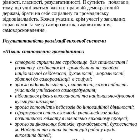
рівності, гласності, результативності. ЇЇ сутність полягає в
тому, що учні вчаться жити в правовій демократичній
державі, брати на себе соціальну та громадянську
відповідальність. Кожен учасник, крім участі у загальних
справах має за мету саморозвиток, самовиховання,
самовдосконалення.
Результативність реалізації виховної системи
«Школи становлення громадянина»:
створено сприятливе середовище для становлення і
розвитку особистості громадянина на засадах
національної свідомості, духовності, моральності,
здатної до самореалізації в соціумі;
зросла відповідальність, активність, самостійність
учасників учнівського самоврядування;
підвищився рівень вихованості та національно-духовної
культури школярів;
зросла готовність педагогів до інноваційної діяльності;
сформувався стиль взаємодії учень-педагог задля
позитивного клімату в навчально-виховному процесі;
зросло зацікавлення батьків, громадськості, духовенства
м. Надвірна та інших інституцій району щодо
виховання дітей;