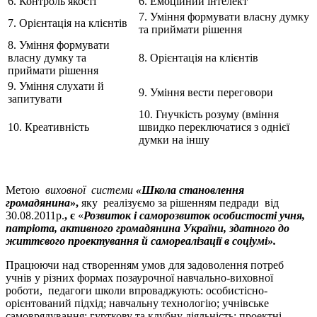
6. Контроль якості
6. Емоційний інтелект
7. Уміння формувати власну думку
7. Орієнтація на клієнтів
та приймати рішення
8. Уміння формувати
власну думку та
8. Орієнтація на клієнтів
приймати рішення
9. Уміння слухати й
9. Уміння вести переговори
запитувати
10. Гнучкість розуму (вміння
10. Креативність
швидко переключатися з однієї
думки на іншу
Метою
виховної системи
«Школа становлення
громадянина
»,
яку
реалізуємо
за рішенням педради від
30.08.2011р.
, є
«
Розвиток і саморозвиток особистості учня,
патріота, активного громадянина України, здатного до
життєвого проектування й самореалізації в соціумі».
Працюючи над створенням умов для задоволення потреб
учнів у різних формах позаурочної навчально-виховної
роботи, педагоги школи впроваджують: особистісно-
орієнтований підхід; навчальну технологію; учнівське
самоврядування; гурткову та клубну діяльність; проектні