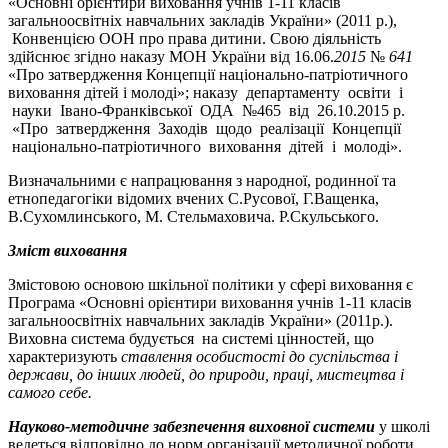
«Основні орієнтири виховання учнів 1-11 класів
загальноосвітніх навчальних закладів України» (2011 р.),
Конвенцією ООН про права дитини. Свою діяльність
здійснює згідно наказу МОН України від 16.06.
2015
№
641
«Про затвердження Концепції національно-патріотичного
виховання дітей і молоді»; наказу департаменту освіти і
науки Івано-Франківської ОДА №465 від 26.10.2015 р.
«Про затвердження Заходів щодо реалізації Концепції
національно-патріотичного виховання дітей і молоді».
Визначальними є напрацювання з народної, родинної та
етнопедагогіки відомих вчених С.Русової, Г.Ващенка,
В.Сухомлинського, М. Стельмаховича. Р.Скульського.
Зміст виховання
Змістовою основою шкільної політики у сфері виховання є
Програма «Основні орієнтири виховання учнів 1-11 класів
загальноосвітніх навчальних закладів України» (2011р.).
Виховна система будується на системі цінностей, що
характеризують
ставлення особистості до суспільства і
держави, до інших людей, до природи, праці, мистецтва і
самого себе.
Науково-методичне забезпечення виховної системи
у школі
ведеться відповідно до норм організації методичної роботи.