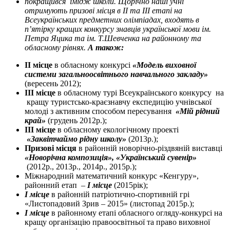
покращився імідж школи. Щорічно наші учні
отримують призові місця в ІІ та ІІІ етапі на
Всеукраїнських предметних олімпіадах, входять в
п’ятірку кращих конкурсу знавців української мови ім.
Петра Яцика та ім. Т.Шевченка на районному та
обласному рівнях.
А також:
ІІ місце
в
обласному конкурсі
«Модель виховної
системи загальноосвітнього навчального закладу»
(вересень 2012);
ІІІ місце
в обласному турі Всеукраїнського конкурсу на
кращу туристсько-краєзнавчу експедицію учнівської
молоді з активним способом пересування
«Мій рідний
край»
(грудень 2012р.);
ІІІ місце
в обласному екологічному проекті
«Заквітчаймо рідну школу»
(2013р.);
Призові місця
в районній новорічно-різдвяній виставці
«Новорічна композиція», «Український сувенір»
(2012р., 2013р., 2014р., 2015р.);
Міжнародний математичний конкурс «Кенгуру»,
районний етап –
І місце
(2015рік);
І місце
в районній патріотично-спортивній грі
«Листопадовий Зрив – 2015» (листопад 2015р.);
І місце
в районному етапі обласного огляду-конкурсі на
кращу організацію правоосвітньої та право виховної