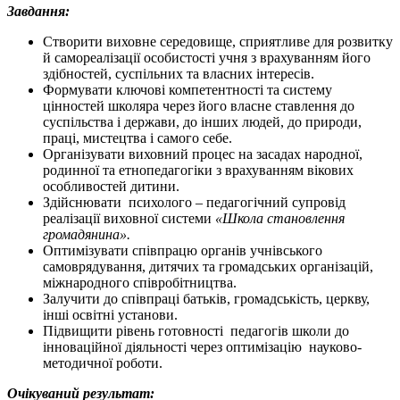
Завдання:
Створити виховне середовище, сприятливе для розвитку
й самореалізації особистості учня з врахуванням його
здібностей, суспільних та власних інтересів.
Формувати ключові компетентності та систему
цінностей школяра через його власне ставлення до
суспільства і держави, до інших людей, до природи,
праці, мистецтва і самого себе.
Організувати виховний процес на засадах народної,
родинної та етнопедагогіки з врахуванням вікових
особливостей дитини.
Здійснювати психолого – педагогічний супровід
реалізації виховної системи
«Школа становлення
громадянина».
Оптимізувати співпрацю органів учнівського
самоврядування, дитячих та громадських організацій,
міжнародного співробітництва.
Залучити до співпраці батьків, громадськість, церкву,
інші освітні установи.
Підвищити рівень готовності педагогів школи до
інноваційної діяльності через оптимізацію науково-
методичної роботи.
Очікуваний результат: