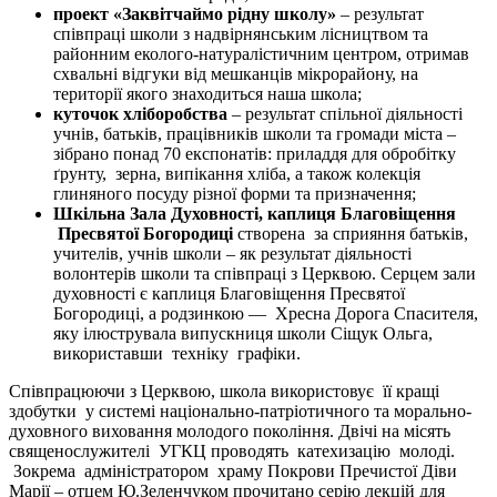
проект «Заквітчаймо рідну школу»
– результат
співпраці школи з надвірнянським лісництвом та
районним еколого-натуралістичним центром, отримав
схвальні відгуки від мешканців мікрорайону, на
території якого знаходиться наша школа;
куточок хліборобства
– результат спільної діяльності
учнів, батьків, працівників школи та громади міста –
зібрано понад 70 експонатів: приладдя для обробітку
ґрунту, зерна, випікання хліба, а також колекція
глиняного посуду різної форми та призначення;
Шкільна Зала Духовності, каплиця Благовіщення
Пресвятої Богородиці
створена
за сприяння батьків,
учителів, учнів школи – як результат діяльності
волонтерів школи та співпраці з Церквою.
Серцем зали
духовності є каплиця Благовіщення Пресвятої
Богородиці, а родзинкою –– Хресна Дорога Спасителя,
яку ілюструвала випускниця школи Сіщук Ольга,
використавши техніку графіки.
Співпрацюючи з Церквою, школа використовує її кращі
здобутки у системі національно-патріотичного та морально-
духовного виховання молодого покоління. Двічі на місять
священослужителі УГКЦ проводять катехизацію молоді.
Зокрема адміністратором храму Покрови Пречистої Діви
Марії – отцем Ю.Зеленчуком прочитано серію лекцій для